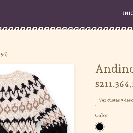
INI
 56)
Andino
$211.364,
Ver cuotas y des
Color