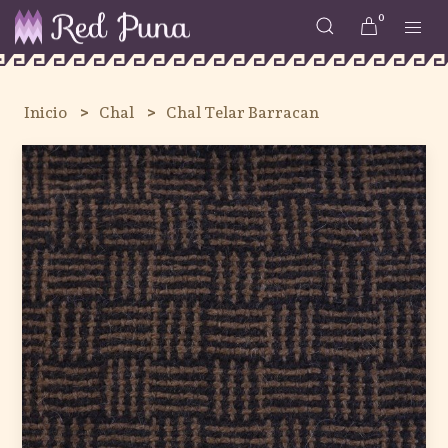
0
Inicio
Chal
Chal Telar Barracan