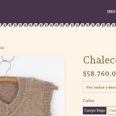
INI
na
Chalec
$58.760,
Ver cuotas y des
Color
Cuerpo Beige
Cue