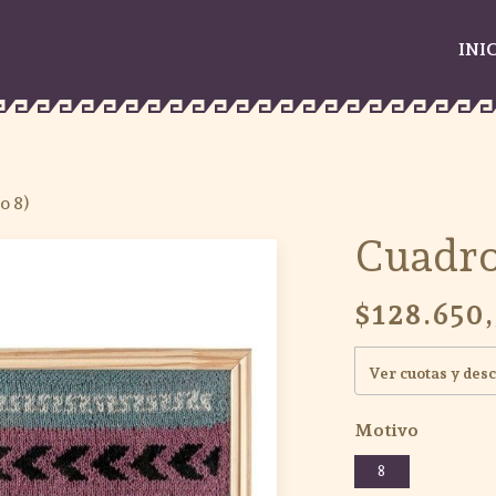
INI
o 8)
Cuadro
$128.650
Ver cuotas y des
Motivo
8