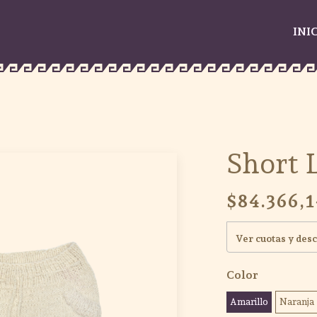
INI
Short 
$84.366,1
Ver cuotas y des
Color
Amarillo
Naranja