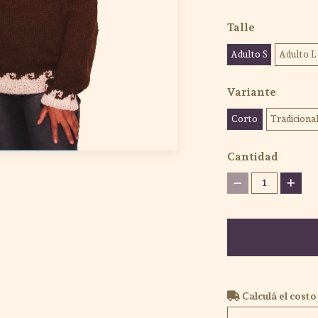
Talle
Adulto S
Adulto L
Variante
Corto
Tradiciona
Cantidad
1
Calculá el costo