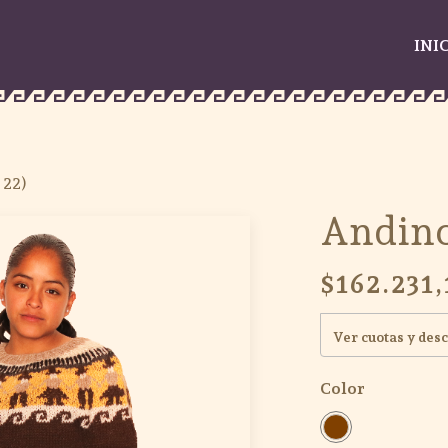
INI
 22)
Andino
$162.231,
Ver cuotas y des
Color