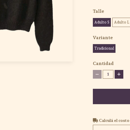
Talle
Adulto S
Adulto L
Variante
Tradicional
Cantidad
1
Calculá el costo