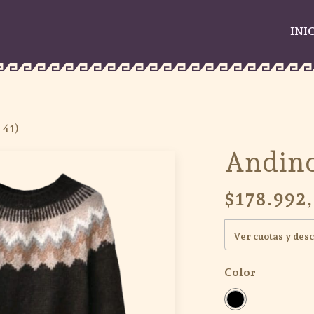
INI
 41)
Andino
$178.992
Ver cuotas y des
Color